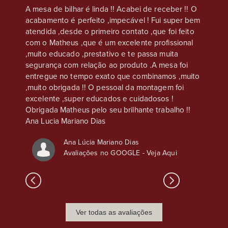
eus, na
A mesa de bilhar é linda !! Acabei de receber !! O
Compre
acabamento é perfeito ,impecável ! Fui super bem
casa s
e que
atendida ,desde o primeiro contato ,que foi feito
Atendim
os são
com o Matheus ,que é um excelente profissional
ser co
,
,muito educado ,prestativo e te passa muita
chapéu 
nto é
segurança com relação ao produto .A mesa foi
atenção
s
entregue no tempo exato que combinamos ,muito
sso, o
,muito obrigada !! O pessoal da montagem foi
excelente ,super educados e cuidadosos !
Obrigada Matheus pelo seu brilhante trabalho !!
Ana Lucia Mariano Dias
Ana Lúcia Mariano Dias
Avaliações no GOOGLE -
Veja Aqui
Ver todas as avaliações