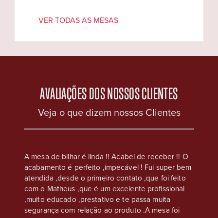
VER TODAS AS MESAS
AVALIAÇÕES DOS NOSSOS CLIENTES
Veja o que dizem nossos Clientes
eus, na
A mesa de bilhar é linda !! Acabei de receber !! O
Compre
acabamento é perfeito ,impecável ! Fui super bem
casa s
e que
atendida ,desde o primeiro contato ,que foi feito
Atendim
os são
com o Matheus ,que é um excelente profissional
ser co
,
,muito educado ,prestativo e te passa muita
chapéu 
nto é
segurança com relação ao produto .A mesa foi
atenção