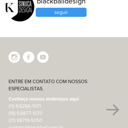
blackballdesign
seguir
ENTRE EM CONTATO COM NOSSOS
ESPECIALISTAS.
Conheça nossos endereços aqui
(11) 9.6266-1071
(19) 9.8877-1070
(21) 98719-5050
contato@blackball.com.br