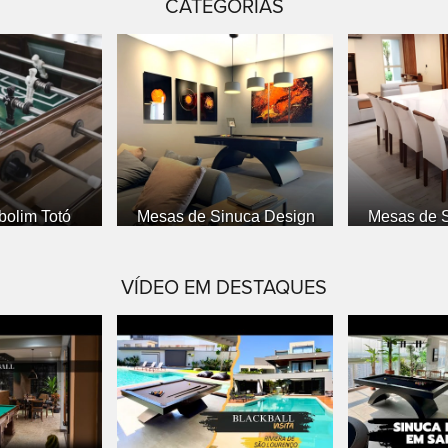
CATEGORIAS
 Totó
Mesas de Sinuca Design
Mesas de Sinuca
VÍDEO EM DESTAQUES