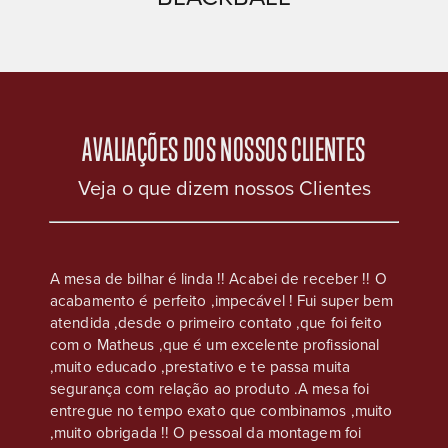
AVALIAÇÕES DOS NOSSOS CLIENTES
Veja o que dizem nossos Clientes
eus, na
A mesa de bilhar é linda !! Acabei de receber !! O
Compre
acabamento é perfeito ,impecável ! Fui super bem
casa s
e que
atendida ,desde o primeiro contato ,que foi feito
Atendim
os são
com o Matheus ,que é um excelente profissional
ser co
,
,muito educado ,prestativo e te passa muita
chapéu 
nto é
segurança com relação ao produto .A mesa foi
atenção
s
entregue no tempo exato que combinamos ,muito
sso, o
,muito obrigada !! O pessoal da montagem foi