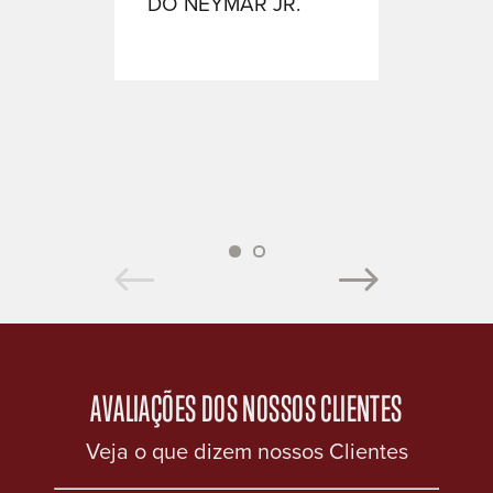
DO NEYMAR JR.
MESA
ALLB
PRETO
1
2
AVALIAÇÕES DOS NOSSOS CLIENTES
Veja o que dizem nossos Clientes