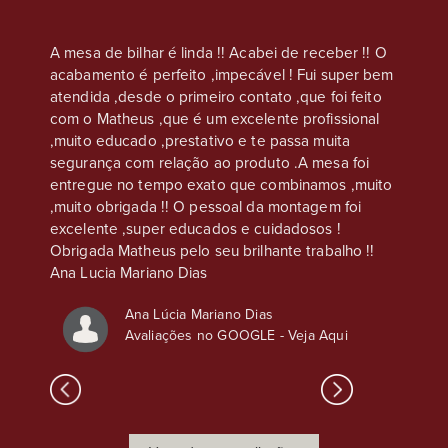
eus, na
A mesa de bilhar é linda !! Acabei de receber !! O
Compre
acabamento é perfeito ,impecável ! Fui super bem
casa s
e que
atendida ,desde o primeiro contato ,que foi feito
Atendim
os são
com o Matheus ,que é um excelente profissional
ser co
,
,muito educado ,prestativo e te passa muita
chapéu 
nto é
segurança com relação ao produto .A mesa foi
atenção
s
entregue no tempo exato que combinamos ,muito
sso, o
,muito obrigada !! O pessoal da montagem foi
excelente ,super educados e cuidadosos !
Obrigada Matheus pelo seu brilhante trabalho !!
Ana Lucia Mariano Dias
Ana Lúcia Mariano Dias
Avaliações no GOOGLE -
Veja Aqui