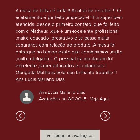
eus, na
A mesa de bilhar é linda !! Acabei de receber !! O
Compre
acabamento é perfeito ,impecável ! Fui super bem
casa s
e que
atendida ,desde o primeiro contato ,que foi feito
Atendim
os são
com o Matheus ,que é um excelente profissional
ser co
,
,muito educado ,prestativo e te passa muita
chapéu 
nto é
segurança com relação ao produto .A mesa foi
atenção
s
entregue no tempo exato que combinamos ,muito
sso, o
,muito obrigada !! O pessoal da montagem foi
excelente ,super educados e cuidadosos !
Obrigada Matheus pelo seu brilhante trabalho !!
Ana Lucia Mariano Dias
Ana Lúcia Mariano Dias
Avaliações no GOOGLE -
Veja Aqui
Ver todas as avaliações