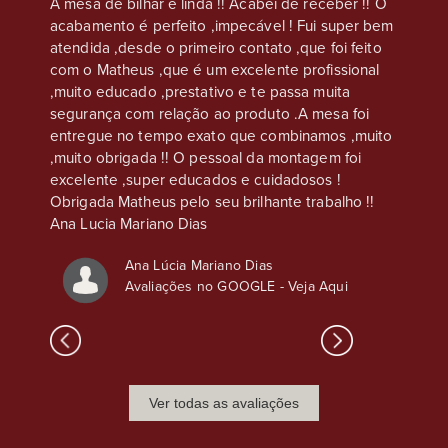
eus, na
A mesa de bilhar é linda !! Acabei de receber !! O
Compre
acabamento é perfeito ,impecável ! Fui super bem
casa s
e que
atendida ,desde o primeiro contato ,que foi feito
Atendim
os são
com o Matheus ,que é um excelente profissional
ser co
,
,muito educado ,prestativo e te passa muita
chapéu 
nto é
segurança com relação ao produto .A mesa foi
atenção
s
entregue no tempo exato que combinamos ,muito
sso, o
,muito obrigada !! O pessoal da montagem foi
excelente ,super educados e cuidadosos !
Obrigada Matheus pelo seu brilhante trabalho !!
Ana Lucia Mariano Dias
Ana Lúcia Mariano Dias
Avaliações no GOOGLE -
Veja Aqui
Ver todas as avaliações