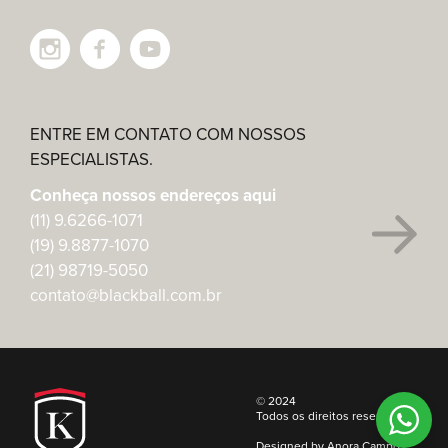
ENTRE EM CONTATO COM NOSSOS
ESPECIALISTAS.
Conheça nossos endereços aqui
(11) 9.6266-1071
(19) 9.8877-1070
(21) 98719-5050
contato@blackball.com.br
© 2024
Todos os direitos reservados
Designed by
Anora Campo