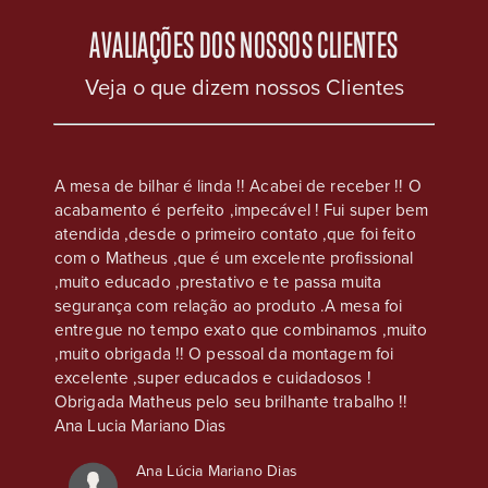
AVALIAÇÕES DOS NOSSOS CLIENTES
Veja o que dizem nossos Clientes
eus, na
A mesa de bilhar é linda !! Acabei de receber !! O
Compre
acabamento é perfeito ,impecável ! Fui super bem
casa s
e que
atendida ,desde o primeiro contato ,que foi feito
Atendim
os são
com o Matheus ,que é um excelente profissional
ser co
,
,muito educado ,prestativo e te passa muita
chapéu 
nto é
segurança com relação ao produto .A mesa foi
atenção
s
entregue no tempo exato que combinamos ,muito
sso, o
,muito obrigada !! O pessoal da montagem foi
excelente ,super educados e cuidadosos !
Obrigada Matheus pelo seu brilhante trabalho !!
Ana Lucia Mariano Dias
Ana Lúcia Mariano Dias