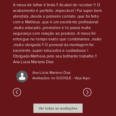
eus, na
A mesa de bilhar é linda !! Acabei de receber !! O
Compre
acabamento é perfeito ,impecável ! Fui super bem
casa s
e que
atendida ,desde o primeiro contato ,que foi feito
Atendim
os são
com o Matheus ,que é um excelente profissional
ser co
,
,muito educado ,prestativo e te passa muita
chapéu 
nto é
segurança com relação ao produto .A mesa foi
atenção
s
entregue no tempo exato que combinamos ,muito
sso, o
,muito obrigada !! O pessoal da montagem foi
excelente ,super educados e cuidadosos !
Obrigada Matheus pelo seu brilhante trabalho !!
Ana Lucia Mariano Dias
Ana Lúcia Mariano Dias
Avaliações no GOOGLE -
Veja Aqui
Ver todas as avaliações