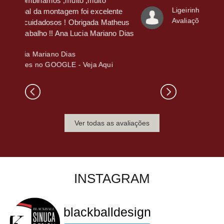
Ligeirinho Atacado RJ
ente
Avaliações no GOOGLE -
Veja Aqui
atheus
ano Dias
ui
Ver todas as avaliações
INSTAGRAM
blackballdesign