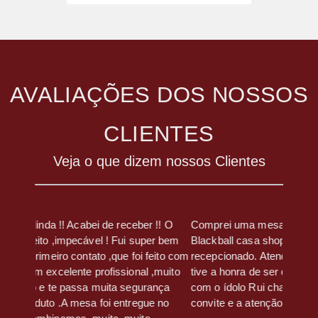
AVALIAÇÕES DOS NOSSOS
CLIENTES
Veja o que dizem nossos Clientes
!! O
Comprei uma mesa de sinuca há 1 mês na
Gerente
r bem
Blackball casa shopping fui muito bem
estão d
eito com
recepcionado. Atendimento nota 10!! E nesse fds
todos o
,muito
tive a honra de ser convidado para um churrasco
qualida
nça
com o ídolo Rui chapéu . Muito obrigado!!! Adorei o
 no
convite e a atenção de vcs!!! Super indico!!