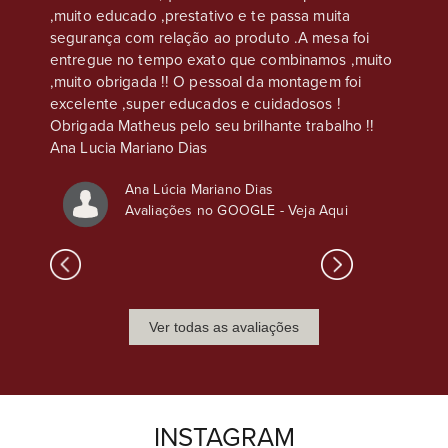
,
,muito educado ,prestativo e te passa muita
chapéu 
nto é
segurança com relação ao produto .A mesa foi
atenção
s
entregue no tempo exato que combinamos ,muito
sso, o
,muito obrigada !! O pessoal da montagem foi
excelente ,super educados e cuidadosos !
Obrigada Matheus pelo seu brilhante trabalho !!
Ana Lucia Mariano Dias
Ana Lúcia Mariano Dias
Avaliações no GOOGLE -
Veja Aqui
Ver todas as avaliações
INSTAGRAM