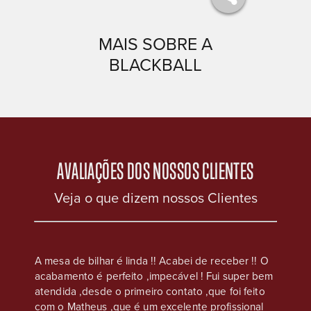
MAIS SOBRE A
BLACKBALL
AVALIAÇÕES DOS NOSSOS CLIENTES
Veja o que dizem nossos Clientes
eus, na
A mesa de bilhar é linda !! Acabei de receber !! O
Compre
acabamento é perfeito ,impecável ! Fui super bem
casa s
e que
atendida ,desde o primeiro contato ,que foi feito
Atendim
os são
com o Matheus ,que é um excelente profissional
ser co